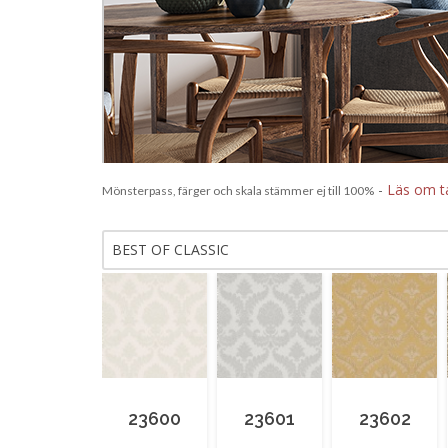
-
Läs om t
Mönsterpass, färger och skala stämmer ej till 100%
BEST OF CLASSIC
23600
23601
23602