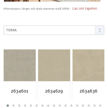
-
Läs om tapeten
Mönsterpass, färger och skala stämmer ej till 100%
TERRA
2634601
2634629
2634636