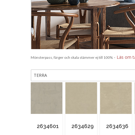
-
Läs om t
Mönsterpass, färger och skala stämmer ej till 100%
TERRA
2634601
2634629
2634636