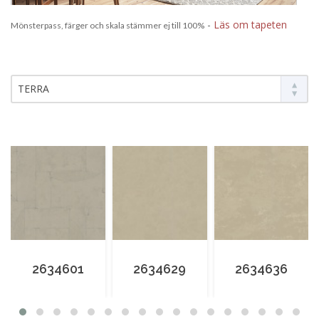
-
Läs om tapeten
Mönsterpass, färger och skala stämmer ej till 100%
TERRA
2634601
2634629
2634636