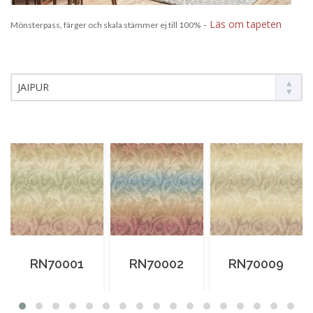
-
Läs om tapeten
Mönsterpass, färger och skala stämmer ej till 100%
JAIPUR
RN70001
RN70002
RN70009