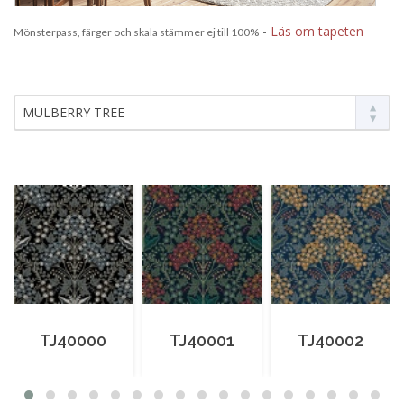
-
Läs om tapeten
Mönsterpass, färger och skala stämmer ej till 100%
MULBERRY TREE
TJ40000
TJ40001
TJ40002