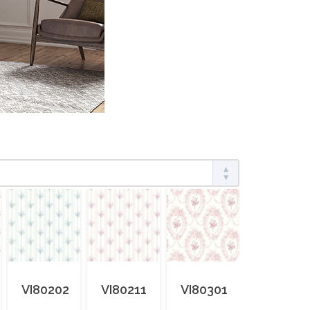
VI80202
VI80211
VI80301
VI80302