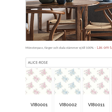
-
Läs om t
Mönsterpass, färger och skala stämmer ej till 100%
ALICE-ROSE
VI80001
VI80002
VI80011