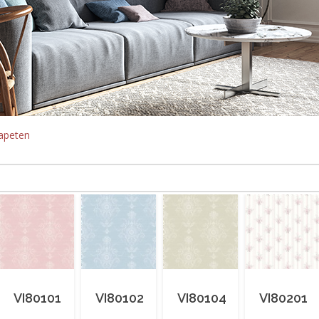
apeten
VI80101
VI80102
VI80104
VI80201