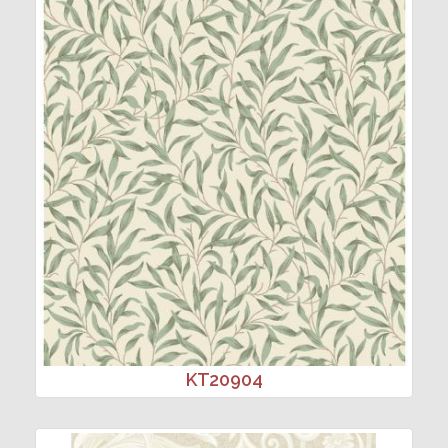
KT20904