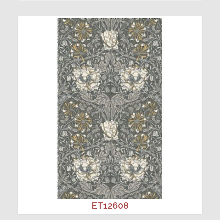
ET12608