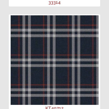
33314
KT40712