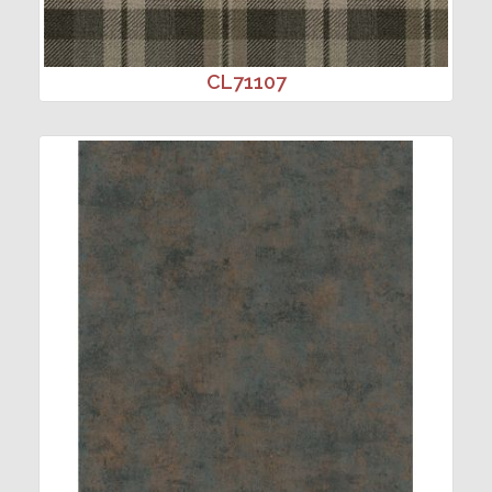
CL71107