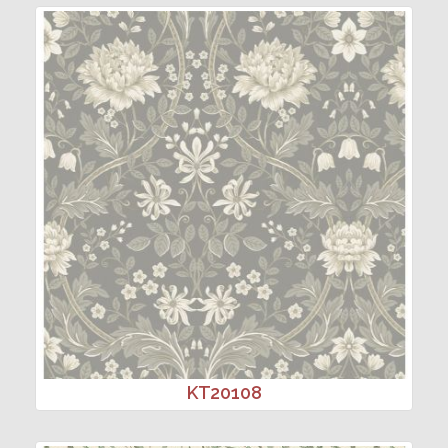
KT20108