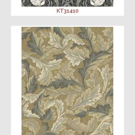
KT31410