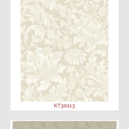
KT30113