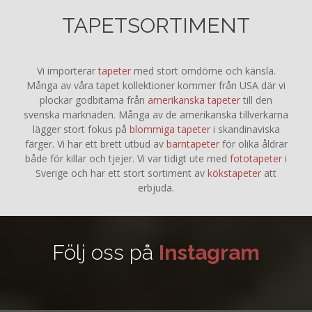
TAPETSORTIMENT
Vi importerar
tapeter
med stort omdöme och känsla.
Många av våra tapet kollektioner kommer från USA där vi
plockar godbitarna från
amerikanska tapeter
till den
svenska marknaden. Många av de amerikanska tillverkarna
lägger stort fokus på
blommiga tapeter
i skandinaviska
färger. Vi har ett brett utbud av
barntapeter
för olika åldrar
både för killar och tjejer. Vi var tidigt ute med
fototapeter
i
Sverige och har ett stort sortiment av
kökstapeter
att
erbjuda.
Följ oss på
Instagram