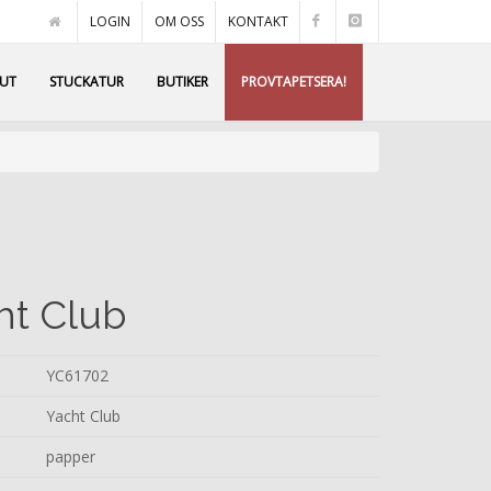
LOGIN
OM OSS
KONTAKT
AUT
STUCKATUR
BUTIKER
PROVTAPETSERA!
ht Club
YC61702
Yacht Club
papper