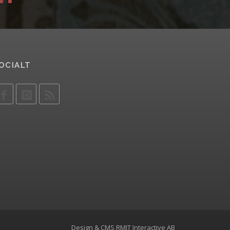
OCIALT
Design & CMS
RMIT Interactive AB