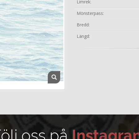
Limrek:
Mönsterpass:
Bredd:
Längd:
ölj oss på
Instagra