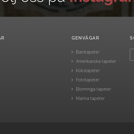
AR
GENVÄGAR
S
Barntapeter
Amerikanska tapeter
Kökstapeter
Fototapeter
Blommiga tapeter
Marina tapeter