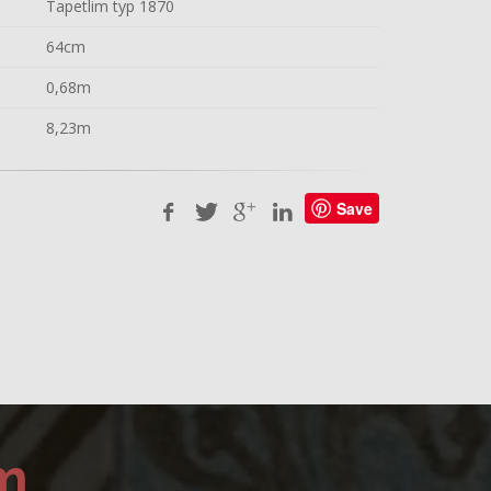
Tapetlim typ 1870
64cm
0,68m
8,23m
Save
m