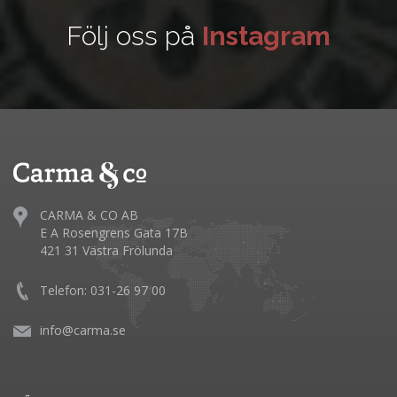
Följ oss på
Instagram
CARMA & CO AB
E A Rosengrens Gata 17B
421 31 Västra Frölunda
Telefon: 031-26 97 00
info@carma.se