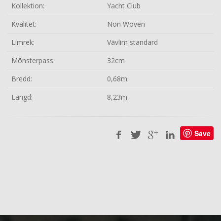
Kollektion:
Yacht Club
Kvalitet:
Non Woven
Limrek:
Vävlim standard
Mönsterpass:
32cm
Bredd:
0,68m
Längd:
8,23m
Save