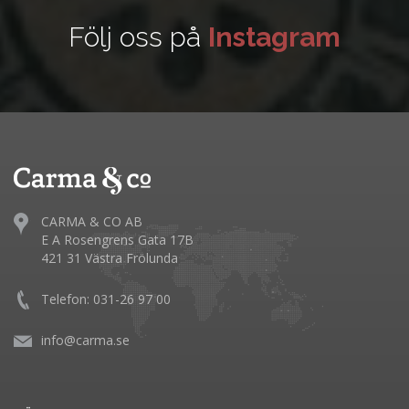
Följ oss på
Instagram
CARMA & CO AB
E A Rosengrens Gata 17B
421 31 Västra Frölunda
Telefon: 031-26 97 00
info@carma.se