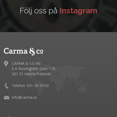
Följ oss på
Instagram
CARMA & CO AB
E A Rosengrens Gata 17B
421 31 Västra Frölunda
Telefon: 031-26 97 00
info@carma.se