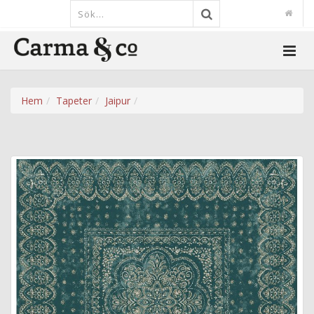
Hem
Tapeter
Jaipur