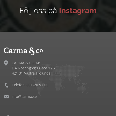
Följ oss på
Instagram
CARMA & CO AB
E A Rosengrens Gata 17B
421 31 Västra Frölunda
Telefon: 031-26 97 00
info@carma.se