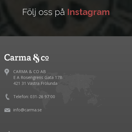
Följ oss på
Instagram
CARMA & CO AB
E A Rosengrens Gata 17B
421 31 Västra Frölunda
Telefon: 031-26 97 00
info@carma.se