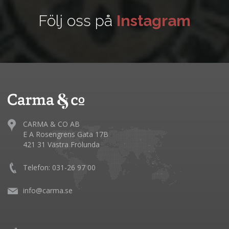
Följ oss på
Instagram
CARMA & CO AB
E A Rosengrens Gata 17B
421 31 Västra Frölunda
Telefon: 031-26 97 00
info@carma.se