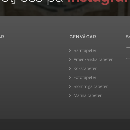
AR
GENVÄGAR
S
Barntapeter
Amerikanska tapeter
Kökstapeter
Fototapeter
Blommiga tapeter
Marina tapeter