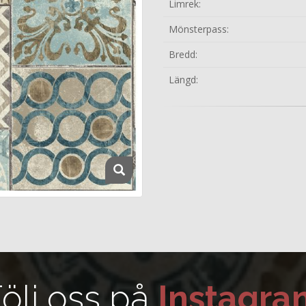
Limrek:
Mönsterpass:
Bredd:
Längd:
ölj oss på
Instagra