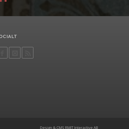
OCIALT
Design & CMS
RMIT Interactive AB