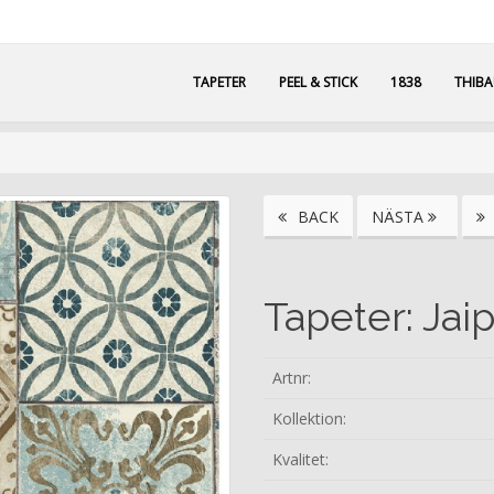
TAPETER
PEEL & STICK
1838
THIB
BACK
NÄSTA
Tapeter: Jai
Artnr:
Kollektion:
Kvalitet: