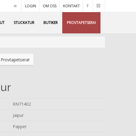
LOGIN
OM OSS
KONTAKT
AUT
STUCKATUR
BUTIKER
PROVTAPETSERA!
Provtapetsera!
pur
RN71402
Jaipur
Papper