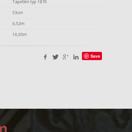
Tapetlim typ 1870
53cm
0,52m
10,05m
Save
m