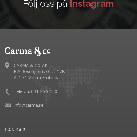
Följ oss på
Instagram
CARMA & CO AB
E A Rosengrens Gata 17B
421 31 Västra Frölunda
Telefon: 031-26 97 00
info@carma.se
LÄNKAR