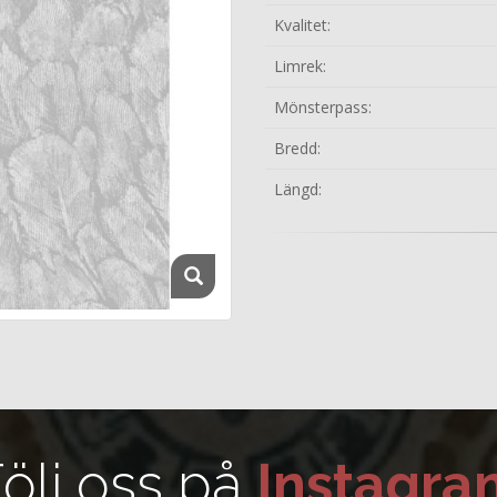
Kvalitet:
Limrek:
Mönsterpass:
Bredd:
Längd:
ölj oss på
Instagra