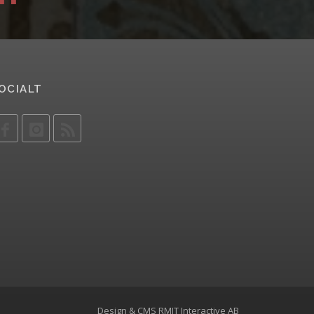
OCIALT
Design & CMS
RMIT Interactive AB