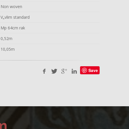
Non woven
V„vlim standard
Mp 64cm rak
0,52m
10,05m
Save
m