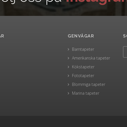
AR
GENVÄGAR
S
Barntapeter
Amerikanska tapeter
Kökstapeter
Fototapeter
Blommiga tapeter
Marina tapeter