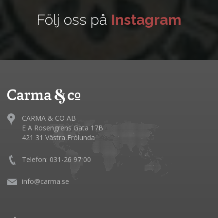
Följ oss på
Instagram
CARMA & CO AB
E A Rosengrens Gata 17B
421 31 Västra Frölunda
Telefon: 031-26 97 00
info@carma.se