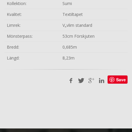
Kollektion:
Sumi
Kvalitet:
Textiltapet
Limrek:
V„vlim standard
Mönsterpass:
53cm Förskjuten
Bredd:
0,685m
Längd:
8,23m
Save