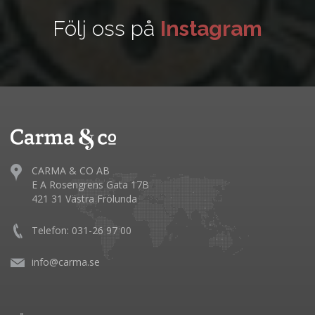
Följ oss på
Instagram
CARMA & CO AB
E A Rosengrens Gata 17B
421 31 Västra Frölunda
Telefon: 031-26 97 00
info@carma.se