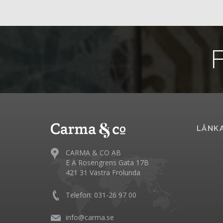
F
LÄNK
CARMA & CO AB
E A Rosengrens Gata 17B
421 31 Västra Frölunda
Telefon: 031-26 97 00
info@carma.se