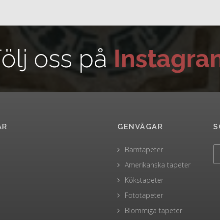
ölj oss på
Instagra
AR
GENVÄGAR
S
Barntapeter
Amerikanska tapeter
Kökstapeter
Fototapeter
Blommiga tapeter