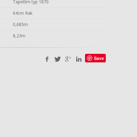
Tapetlim typ 1870
64cm Rak
0,685m
8,23m
Save