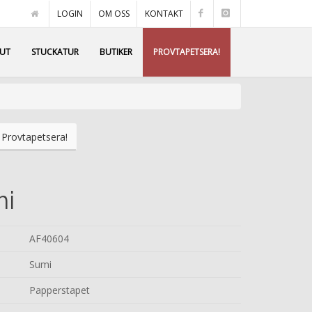
LOGIN
OM OSS
KONTAKT
AUT
STUCKATUR
BUTIKER
PROVTAPETSERA!
Provtapetsera!
mi
AF40604
Sumi
Papperstapet