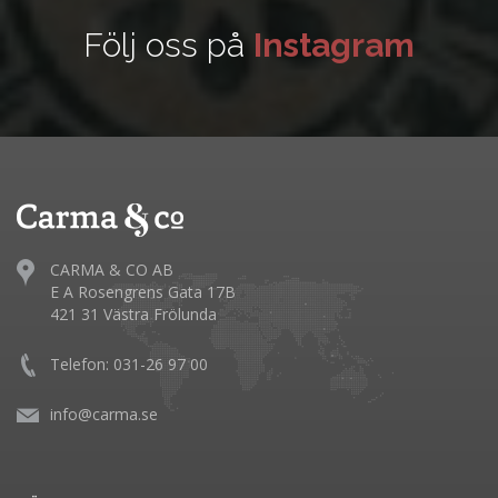
Följ oss på
Instagram
CARMA & CO AB
E A Rosengrens Gata 17B
421 31 Västra Frölunda
Telefon: 031-26 97 00
info@carma.se