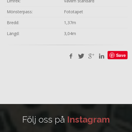
Limrek:
Vävlim standard
Mönsterpass:
Fototapet
Bredd:
1,37m
Längd:
3,04m
Save
Följ oss på
Instagram