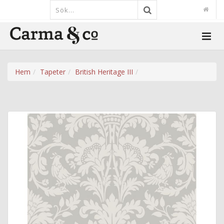
Hem
Tapeter
British Heritage III