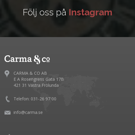
Följ oss på
Instagram
CARMA & CO AB
E A Rosengrens Gata 17B
421 31 Västra Frölunda
Telefon: 031-26 97 00
info@carma.se