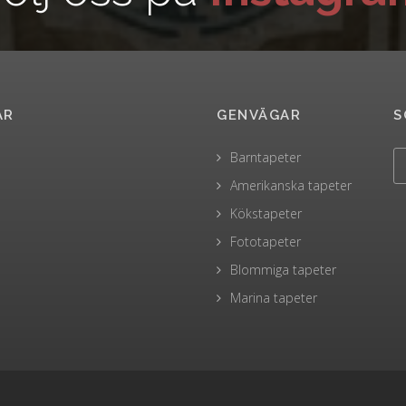
AR
GENVÄGAR
S
Barntapeter
Amerikanska tapeter
Kökstapeter
Fototapeter
Blommiga tapeter
Marina tapeter