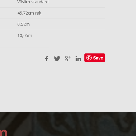
Vävlim standard
45.72cm rak
0,52m
10,05m
Save
m