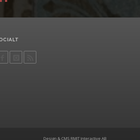
OCIALT
Design & CMS
RMIT Interactive AB