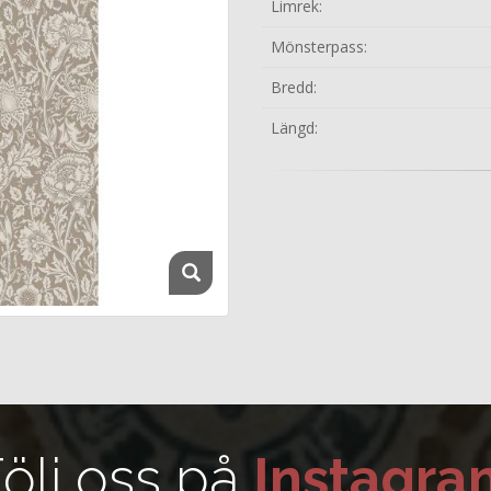
Limrek:
Mönsterpass:
Bredd:
Längd:
ölj oss på
Instagra