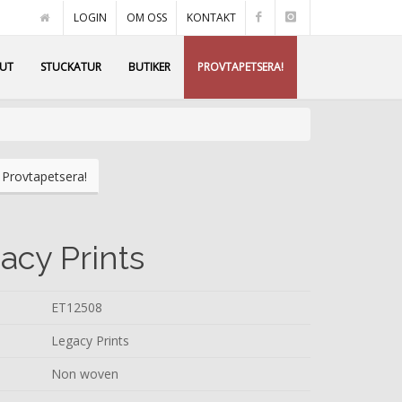
LOGIN
OM OSS
KONTAKT
AUT
STUCKATUR
BUTIKER
PROVTAPETSERA!
Provtapetsera!
acy Prints
ET12508
Legacy Prints
Non woven