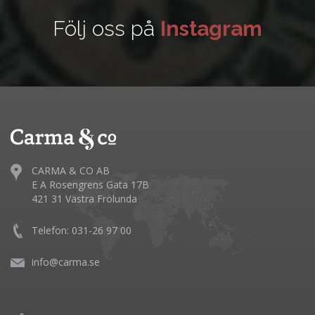
Följ oss på
Instagram
CARMA & CO AB
E A Rosengrens Gata 17B
421 31 Västra Frölunda
Telefon: 031-26 97 00
info@carma.se