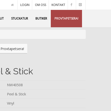
LOGIN
OM OSS
KONTAKT
AUT
STUCKATUR
BUTIKER
PROVTAPETSERA!
Provtapetsera!
l & Stick
NW40508
Peel & Stick
Vinyl