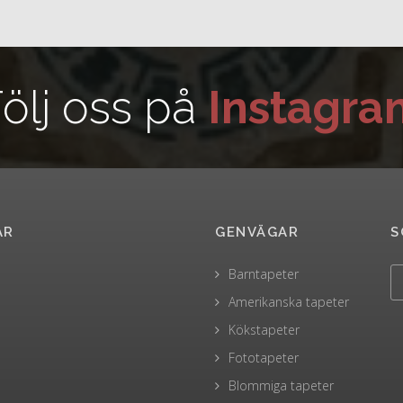
ölj oss på
Instagra
AR
GENVÄGAR
S
Barntapeter
Amerikanska tapeter
Kökstapeter
Fototapeter
Blommiga tapeter