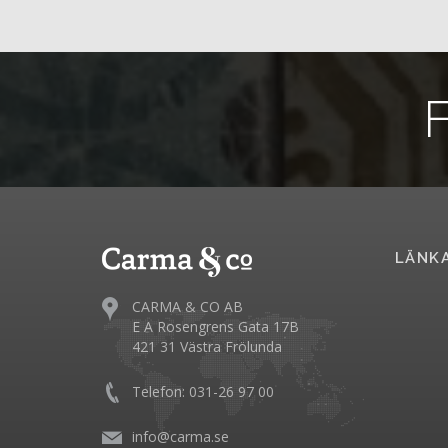
F
LÄNK
CARMA & CO AB
E A Rosengrens Gata 17B
421 31 Västra Frölunda
Telefon: 031-26 97 00
info@carma.se