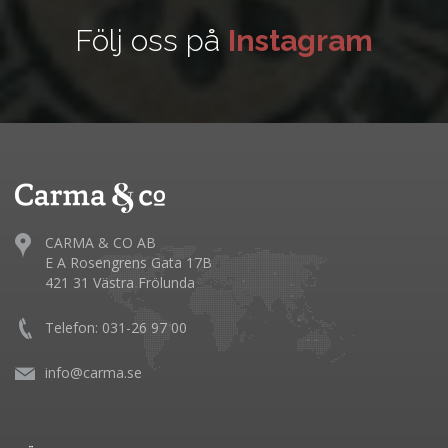
Följ oss på
Instagram
CARMA & CO AB
E A Rosengrens Gata 17B
421 31 Västra Frölunda
Telefon: 031-26 97 00
info@carma.se