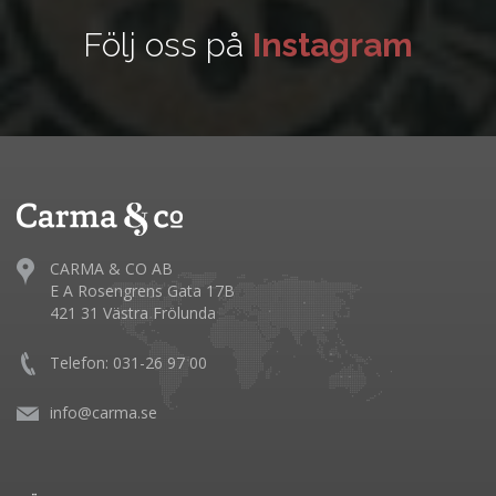
Följ oss på
Instagram
CARMA & CO AB
E A Rosengrens Gata 17B
421 31 Västra Frölunda
Telefon: 031-26 97 00
info@carma.se