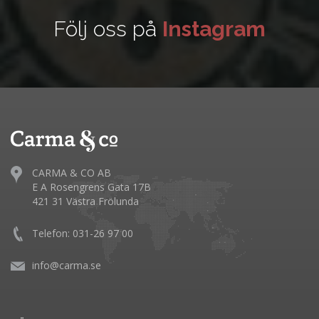
Följ oss på
Instagram
CARMA & CO AB
E A Rosengrens Gata 17B
421 31 Västra Frölunda
Telefon: 031-26 97 00
info@carma.se