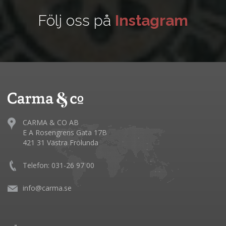
Följ oss på
Instagram
CARMA & CO AB
E A Rosengrens Gata 17B
421 31 Västra Frölunda
Telefon: 031-26 97 00
info@carma.se