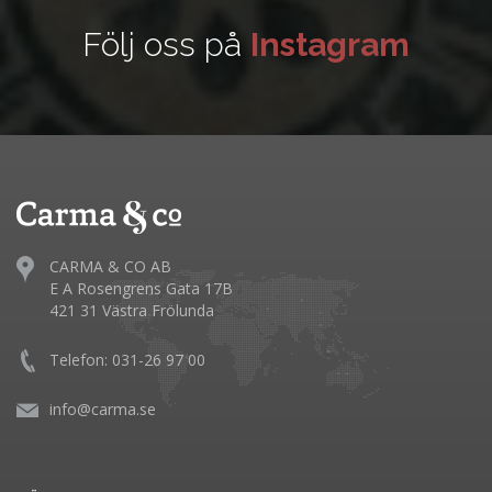
Följ oss på
Instagram
CARMA & CO AB
E A Rosengrens Gata 17B
421 31 Västra Frölunda
Telefon: 031-26 97 00
info@carma.se