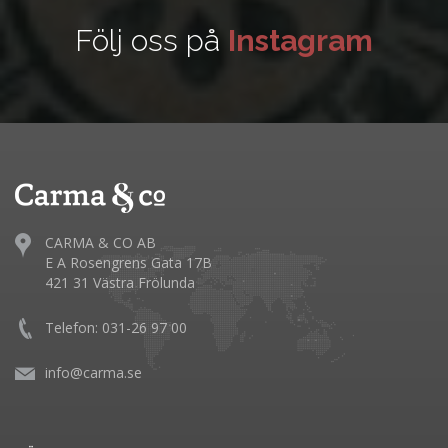
Följ oss på
Instagram
CARMA & CO AB
E A Rosengrens Gata 17B
421 31 Västra Frölunda
Telefon: 031-26 97 00
info@carma.se