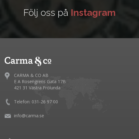
Följ oss på
Instagram
CARMA & CO AB
E A Rosengrens Gata 17B
421 31 Västra Frölunda
Telefon: 031-26 97 00
info@carma.se