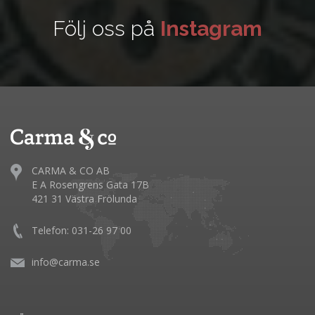
Följ oss på
Instagram
CARMA & CO AB
E A Rosengrens Gata 17B
421 31 Västra Frölunda
Telefon: 031-26 97 00
info@carma.se