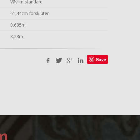
Vävlim standard
61,44cm förskjuten
0,685m
8,23m
Save
m