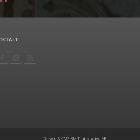
OCIALT
Design & CMS
RMIT Interactive AB