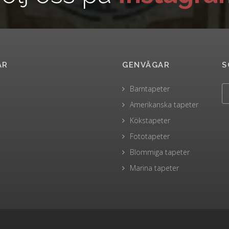
AR
GENVÄGAR
S
Barntapeter
Amerikanska tapeter
Kökstapeter
Fototapeter
Blommiga tapeter
Marina tapeter