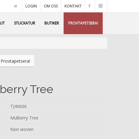
LOGIN
OM OSS
KONTAKT
AUT
STUCKATUR
BUTIKER
PROVTAPETSERA!
Provtapetsera!
berry Tree
TJ40606
Mulberry Tree
Non woven