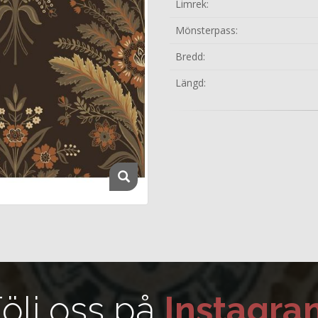
Limrek:
Mönsterpass:
Bredd:
Längd:
ölj oss på
Instagra