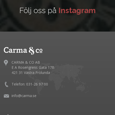
Följ oss på
Instagram
CARMA & CO AB
E A Rosengrens Gata 17B
421 31 Västra Frölunda
Telefon: 031-26 97 00
info@carma.se