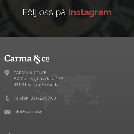
Följ oss på
Instagram
CARMA & CO AB
E A Rosengrens Gata 17B
421 31 Västra Frölunda
Telefon: 031-26 97 00
info@carma.se