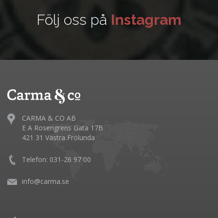
Följ oss på
Instagram
CARMA & CO AB
E A Rosengrens Gata 17B
421 31 Västra Frölunda
Telefon: 031-26 97 00
info@carma.se