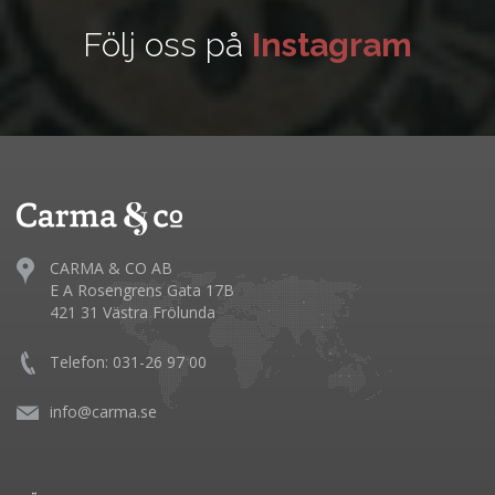
Följ oss på
Instagram
CARMA & CO AB
E A Rosengrens Gata 17B
421 31 Västra Frölunda
Telefon: 031-26 97 00
info@carma.se