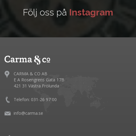
Följ oss på
Instagram
CARMA & CO AB
E A Rosengrens Gata 17B
421 31 Västra Frölunda
Telefon: 031-26 97 00
info@carma.se