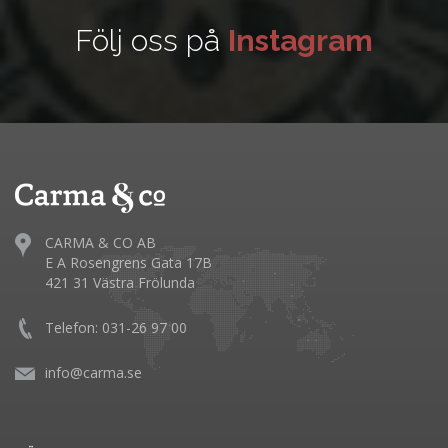
Följ oss på
Instagram
CARMA & CO AB
E A Rosengrens Gata 17B
421 31 Västra Frölunda
Telefon: 031-26 97 00
info@carma.se