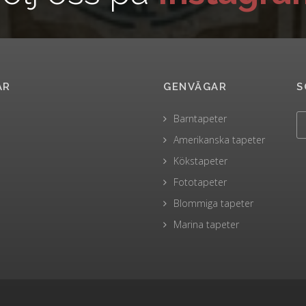
AR
GENVÄGAR
S
Barntapeter
Amerikanska tapeter
Kökstapeter
Fototapeter
Blommiga tapeter
Marina tapeter