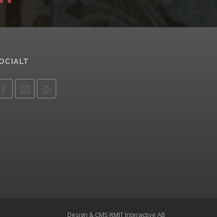
OCIALT
Design & CMS
RMIT Interactive AB