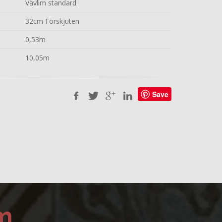
Vävlim standard
32cm Förskjuten
0,53m
10,05m
Save
m