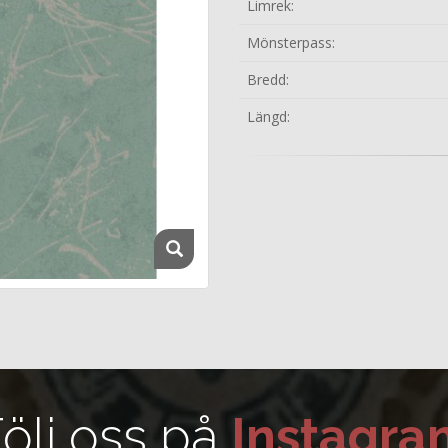
Limrek:
Mönsterpass:
Bredd:
Längd:
ölj oss på
Instagra