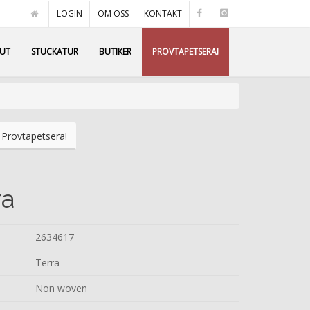
LOGIN
OM OSS
KONTAKT
AUT
STUCKATUR
BUTIKER
PROVTAPETSERA!
Provtapetsera!
ra
2634617
Terra
Non woven