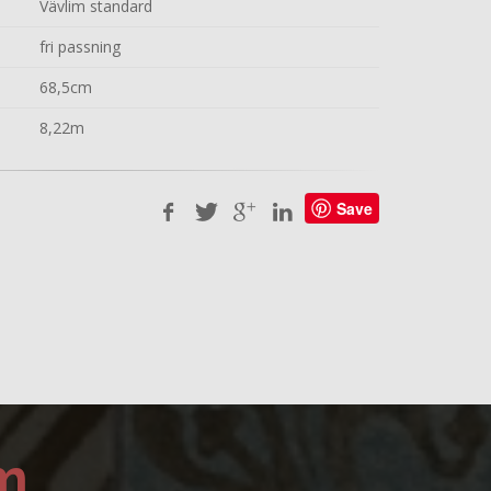
Vävlim standard
fri passning
68,5cm
8,22m
Save
m