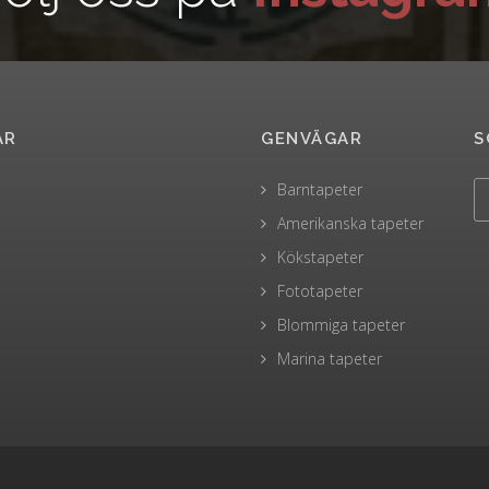
AR
GENVÄGAR
S
Barntapeter
Amerikanska tapeter
Kökstapeter
Fototapeter
Blommiga tapeter
Marina tapeter