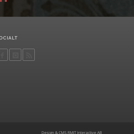
OCIALT
Design & CMS
RMIT Interactive AB