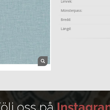
Limrek:
Mönsterpass:
Bredd:
Längd:
ölj oss på
Instagra