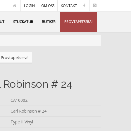
LOGIN
OM OSS
KONTAKT
AUT
STUCKATUR
BUTIKER
PROVTAPETSERA!
Provtapetsera!
l Robinson # 24
CA10002
Carl Robinson # 24
Type II Vinyl