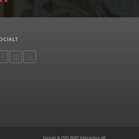
OCIALT
Design & CMS
RMIT Interactive AB