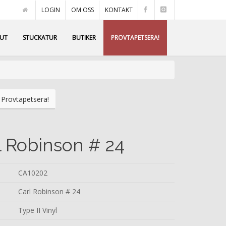
LOGIN
OM OSS
KONTAKT
AUT
STUCKATUR
BUTIKER
PROVTAPETSERA!
Provtapetsera!
l Robinson # 24
CA10202
Carl Robinson # 24
Type II Vinyl