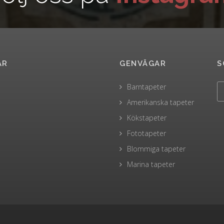
AR
GENVÄGAR
S
Barntapeter
Amerikanska tapeter
Kökstapeter
Fototapeter
Blommiga tapeter
Marina tapeter