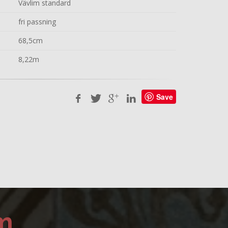
Vävlim standard
fri passning
68,5cm
8,22m
Save
m