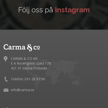
Följ oss på
Instagram
CARMA & CO AB
E A Rosengrens Gata 17B
421 31 Västra Frölunda
Telefon: 031-26 97 00
info@carma.se