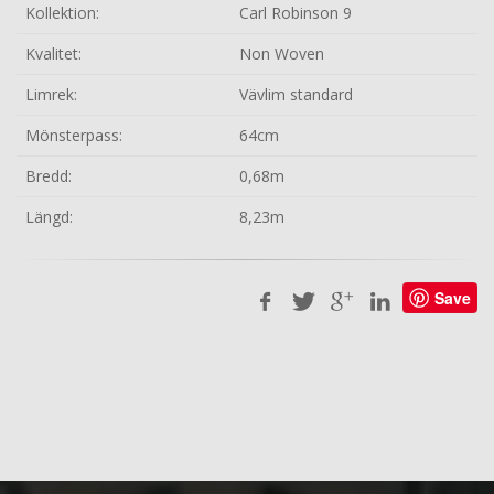
Kollektion:
Carl Robinson 9
Kvalitet:
Non Woven
Limrek:
Vävlim standard
Mönsterpass:
64cm
Bredd:
0,68m
Längd:
8,23m
Save