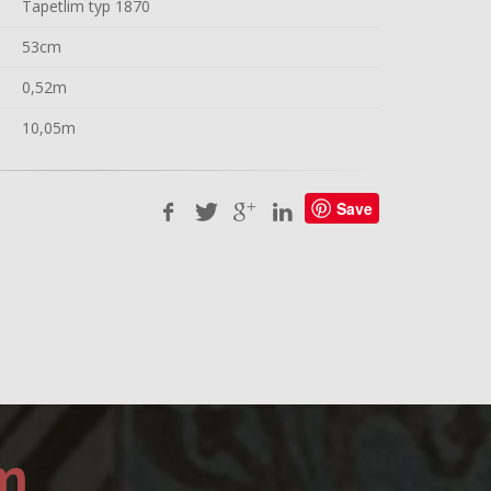
Tapetlim typ 1870
53cm
0,52m
10,05m
Save
m