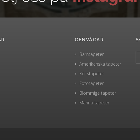
AR
GENVÄGAR
S
Barntapeter
Amerikanska tapeter
Kökstapeter
Fototapeter
Blommiga tapeter
Marina tapeter