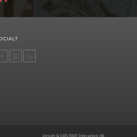
OCIALT
Design & CMS
RMIT Interactive AB