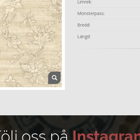
Limrek:
Mönsterpass:
Bredd:
Längd:
ölj oss på
Instagra