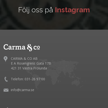
Följ oss på
Instagram
CARMA & CO AB
E A Rosengrens Gata 17B
421 31 Västra Frölunda
Telefon: 031-26 97 00
info@carma.se