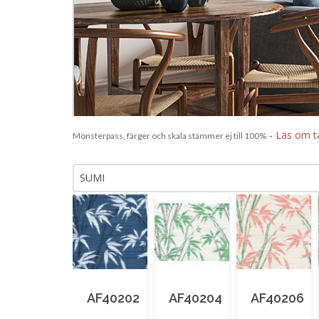
-
Läs om t
Mönsterpass, färger och skala stämmer ej till 100%
SUMI
AF40202
AF40204
AF40206